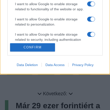
I want to allow Google to enable storage
related to functionality of the website or app.
I want to allow Google to enable storage
related to personalization.
I want to allow Google to enable storage
related to security, including authentication
functionality and fraud prevention, and other
CONFIRM
user protection.
CÍMKÉK:
AKCIÓ
AKCIÓFIGYELŐ
ARKHAM ASYLUM
ARKHAM CITY
ARKHAM KNIGHT
BATMAN
Data Deletion
Data Access
Privacy Policy
BATMAN ARKHAM
FANATICAL
GAMING
STEAM
Következő:
Már 29 ezer forintiért a