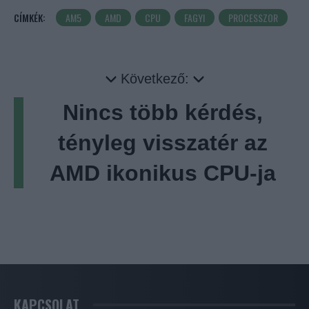
CÍMKÉK:
AM5
AMD
CPU
FAGYI
PROCESSZOR
Következő:
Nincs több kérdés,
tényleg visszatér az
AMD ikonikus CPU-ja
KAPCSOLAT