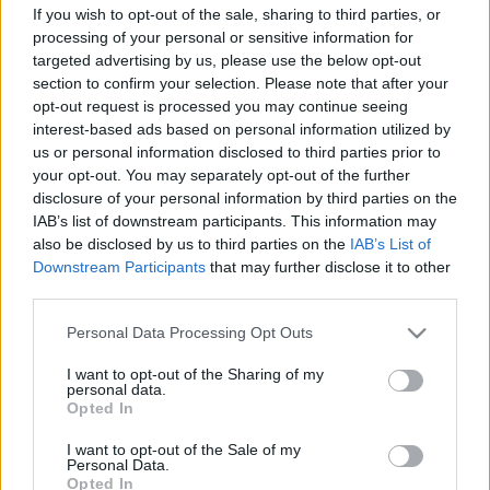
If you wish to opt-out of the sale, sharing to third parties, or
processing of your personal or sensitive information for
targeted advertising by us, please use the below opt-out
section to confirm your selection. Please note that after your
opt-out request is processed you may continue seeing
interest-based ads based on personal information utilized by
us or personal information disclosed to third parties prior to
your opt-out. You may separately opt-out of the further
disclosure of your personal information by third parties on the
IAB’s list of downstream participants. This information may
also be disclosed by us to third parties on the
IAB’s List of
Downstream Participants
that may further disclose it to other
third parties.
A döntés főleg azoknak jó hír, akik az elmúlt években AM5-ös alaplapra
váltottak és nem szeretnének két-három évente komplett platformot
Please note that this website/app uses one or more Google
Personal Data Processing Opt Outs
cserélni. Az AMD ezzel megint azt üzeni, hogy nem finomkodik a hosszú
services and may gather and store information including but
távú támogatással, miközben az Intel oldalán sokszor gyorsabban
not limited to your visit or usage behaviour. You may click to
I want to opt-out of the Sharing of my
jönnek-mennek a foglalatok. Elég csak a Core processzorok 15.
personal data.
grant or deny consent to Google and its third-party tags to
Opted In
generációjára gondolni, ami nagyon jó indulattal is csak egy extra,
use your data for below specified purposes in below Google
„Plus” (fél) generációt élt meg. Idén pedig ismét új Intel foglalat
consent section.
I want to opt-out of the Sale of my
érkezik.
Personal Data.
Opted In