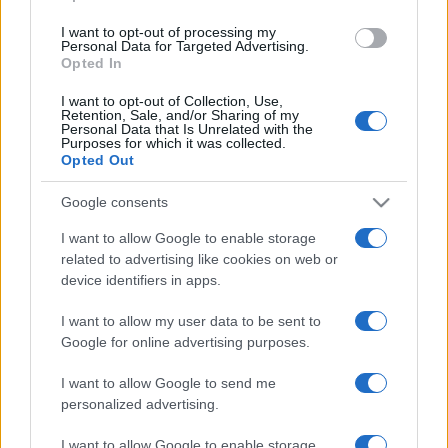
Jó sokáig velünk lesz még az
I want to opt-out of processing my
Personal Data for Targeted Advertising.
Opted In
AMD AM5 platformja
I want to opt-out of Collection, Use,
Retention, Sale, and/or Sharing of my
A VideoCardz által közölt friss információk szerint az
AMD egy új
Personal Data that Is Unrelated with the
Purposes for which it was collected.
Computex 2026-os dián már 2029-ig ígéri az AM5
Opted Out
támogatását.
Ez komoly előrelépés a korábbi, 2027+ jelöléshez
képest, ha a cég tényleg tartja magát ehhez, akkor az AM5 legalább hét
Google consents
évnyi CPU-támogatást kaphat.
I want to allow Google to enable storage
related to advertising like cookies on web or
device identifiers in apps.
I want to allow my user data to be sent to
Google for online advertising purposes.
I want to allow Google to send me
personalized advertising.
I want to allow Google to enable storage