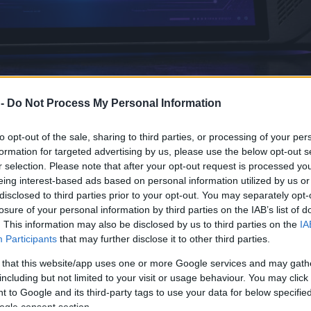
 -
Do Not Process My Personal Information
to opt-out of the sale, sharing to third parties, or processing of your per
t, és elég kemény állítással mentek neki az AMD kézikonzolos
formation for targeted advertising by us, please use the below opt-out s
e platform képes Ryzen Z2 Extreme-közeli teljesítményt 
r selection. Please note that after your opt-out request is processed y
nergiát kér
. Ez azért nagy szó, mert handheld fronton nem c
eing interest-based ads based on personal information utilized by us or
disclosed to third parties prior to your opt-out. You may separately opt-
 mennyire melegszik a gép, és mennyire stabil a frame pacing.
losure of your personal information by third parties on the IAB’s list of
. This information may also be disclosed by us to third parties on the
IA
Participants
that may further disclose it to other third parties.
 that this website/app uses one or more Google services and may gath
including but not limited to your visit or usage behaviour. You may click 
 to Google and its third-party tags to use your data for below specifi
ogle consent section.