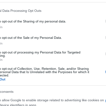
l Data Processing Opt Outs
o opt-out of the Sharing of my personal data.
In
o opt-out of the Sale of my Personal Data.
In
az Intel új Panther Lake platformjára épül. A túloldalon az A
to opt-out of processing my Personal Data for Targeted
ROG Xbox Ally X konzolbna is ketyeg. Fontos viszont, hogy ez
ing.
In
tlen teszteket érdemes lesz majd megvárni, de ha a számok ak
 kell majd erre.
o opt-out of Collection, Use, Retention, Sale, and/or Sharing
ersonal Data that Is Unrelated with the Purposes for which it
lected.
Out
konzol chip odapirít majd rendesen
consents
igh beállítások mellett, 2x upscaling használatával átlagosan
o allow Google to enable storage related to advertising like cookies on
tos tartós fogyasztást hasonlítottak 30 watthoz. Ennél érdeke
evice identifiers in apps.