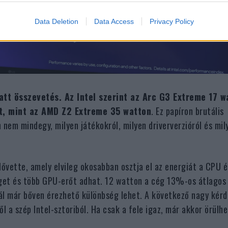
Data Deletion
Data Access
Privacy Policy
att összevetés. Az Intel szerint az Arc G3 Extreme 17 w
tt, mint az AMD Z2 Extreme 35 watton
. Ez papíron brutális
 nem mindegy, milyen játékokról, milyen driververzióról és mil
 elővette, amely elvileg okosabban osztja el az energiát a CPU 
nget és több GPU-erőt adhat. 12 watton a cég 13%-os átlagos
l már bőven érezhető különbség lehet. A következő nagy kérd
a szép Intel-sztoriból. Ha csak a fele igaz, már akkor örülh