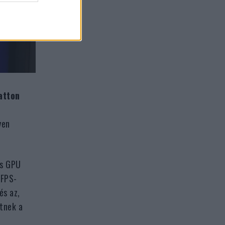
atton
yen
és GPU
 FPS-
és az,
etnek a