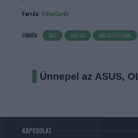
Forrás:
VideoCardz
CÍMKÉK:
ARC
ARC G3
ARC G3 EXTREME
Ünnepel az ASUS, OL
KAPCSOLAT