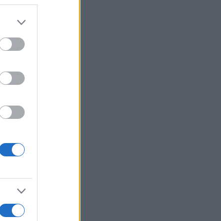
MD Ryzen
ek
ár csak
 44%-kal
sebb,