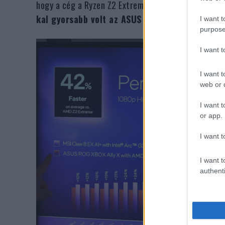
hogy a cég a Ryzen Z2 Extreme ellen is odatette a 
kal gyorsabb volt az ASUS ROG Xbox Ally X-nél
I want t
purpose
I want 
I want t
web or d
I want t
or app.
I want t
I want t
authenti