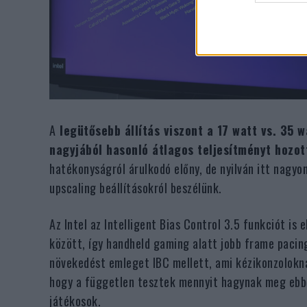
A
legütősebb állítás viszont a 17 watt vs. 35 w
nagyjából hasonló átlagos teljesítményt hozo
hatékonyságról árulkodó előny, de nyilván itt nagyon
upscaling beállításokról beszélünk.
Az Intel az Intelligent Bias Control 3.5 funkciót is
között, így handheld gaming alatt jobb frame paci
növekedést emleget IBC mellett, ami kézikonzolokná
hogy a független tesztek mennyit hagynak meg ebből 
játékosok.