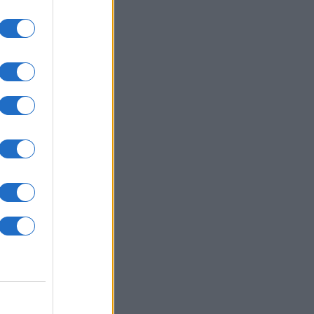
g 42%-