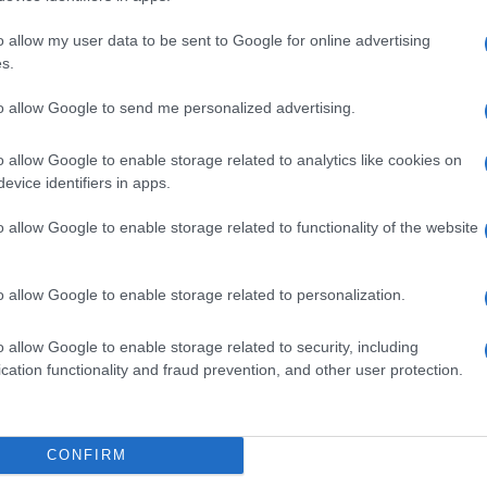
saját megoldásá.
35 watton az MSI Claw 8 EX AI+ állítóla
.
o allow my user data to be sent to Google for online advertising
s.
to allow Google to send me personalized advertising.
o allow Google to enable storage related to analytics like cookies on
evice identifiers in apps.
o allow Google to enable storage related to functionality of the website
o allow Google to enable storage related to personalization.
o allow Google to enable storage related to security, including
cation functionality and fraud prevention, and other user protection.
CONFIRM