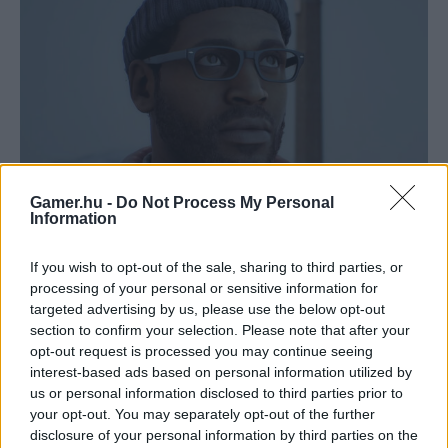
Gamer.hu -
Do Not Process My Personal
Information
If you wish to opt-out of the sale, sharing to third parties, or
processing of your personal or sensitive information for
targeted advertising by us, please use the below opt-out
Egyenesen a skót Glasgow-ból érkezik az új Silent Hill, ami a 2025-ben
section to confirm your selection. Please note that after your
megjelent Silent Hill f után ismét egy teljesen új helyszínt, St. Amelia
opt-out request is processed you may continue seeing
kisvárosát borítja be az emberi psziché legirtózatosabb borzalmait
interest-based ads based on personal information utilized by
elrejtő köddel. A Townfall története szerint 1996-ban járunk, amikor is
us or personal information disclosed to third parties prior to
Simon Ordell a számára elsőre teljesen ismeretlen St. Ameliában tér
your opt-out. You may separately opt-out of the further
magához, ahol elméletileg ő még sosem járt.
disclosure of your personal information by third parties on the