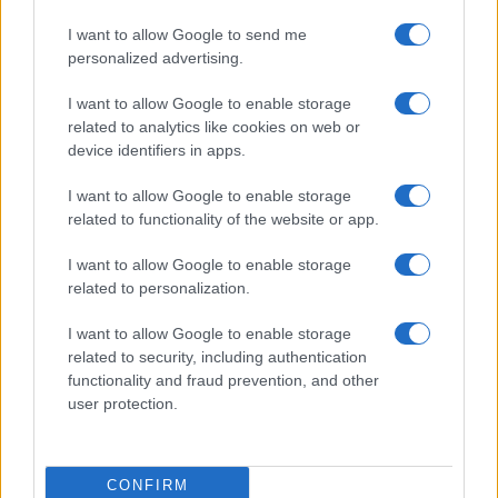
EGRT-17:
jobb handling
I want to allow Google to send me
MXR-17:
jobb range
personalized advertising.
Dravec 45:
jobb damage
MPC-25:
jobb damage és komolyabb handling buff
I want to allow Google to enable storage
REV-46:
damage, range és handling buff
related to analytics like cookies on web or
M10 Breacher:
range és handling buff
device identifiers in apps.
A nerfeknél már keményebb a sztori. Az MK-78 sebzésből és
I want to allow Google to enable storage
hatótávból is dupla nerfet kapott, cserébe viszont a recoil javult
related to functionality of the website or app.
valamennyit. A Kogot-7 sebzésben, hatótávban és handlingben is
gyengült, a Voyak KT-3 pedig range nerfet kapott. A Monolithic
I want to allow Google to enable storage
Suppressor sem úszta meg: az AK-27, DS20, MXR-17, Peacekeeper és
related to personalization.
MK35 ISR esetében is hatótávcsökkentés érkezett Mono mellett. Tehát:
I want to allow Google to enable storage
related to security, including authentication
MK-78:
nagyobb damage és range nerf, jobb recoil
functionality and fraud prevention, and other
Kogot-7:
damage, range és handling nerf
user protection.
Voyak KT-3:
range nerf
AK-27 Mono:
range nerf
DS20 Mono:
range nerf
MXR-17 Mono:
range nerf
CONFIRM
Peacekeeper Mono:
range nerf