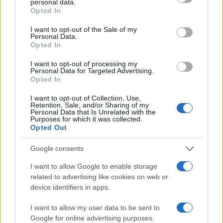
personal data.
grant or deny consent to Google and its third-party tags to
🟢 M10 Breacher
Opted In
use your data for below specified purposes in below Google
🟢 Suppressors (AR/SMG/LMG)
consent section.
I want to opt-out of the Sale of my
Personal Data.
🔴 MK-78
Opted In
🔴 Kogot-7
I want to opt-out of processing my
🔴 Voyak KT-3
Personal Data for Targeted Advertising.
🔴 Monolithic Suppressor
pic.twitter.com/fBqzo4gt07
Opted In
I want to opt-out of Collection, Use,
— CODMunity (@CODMunityGG)
June 3, 2026
Retention, Sale, and/or Sharing of my
Personal Data that Is Unrelated with the
Purposes for which it was collected.
Opted Out
A buffolt oldalon az AK-27 és a DS20 Mirage visszarúgása javult,
vagyis ezek kontrollálhatóbbak lehetnek hosszabb távon. Az EGRT-17
Google consents
kezelhetőséget kapott, az MXR-17 hatótávban erősödött, míg a Dravec
45 és az MPC-25 sebzésben lépett előre. Az MPC-25 ráadásul handling
I want to allow Google to enable storage
téren is dupla erőítést kapott, szóval ebből még simán lehet
related to advertising like cookies on web or
kellemetlen close-range opció. Összegezzük:
device identifiers in apps.
I want to allow my user data to be sent to
AK-27:
jobb recoil
Google for online advertising purposes.
DS20 Mirage:
jobb recoil