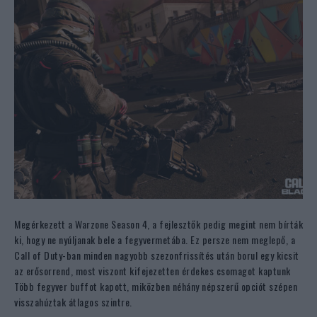
Megérkezett a Warzone Season 4, a fejlesztők pedig megint nem bírták
ki, hogy ne nyúljanak bele a fegyvermetába. Ez persze nem meglepő, a
Call of Duty-ban minden nagyobb szezonfrissítés után borul egy kicsit
az erősorrend, most viszont kifejezetten érdekes csomagot kaptunk
Több fegyver buffot kapott, miközben néhány népszerű opciót szépen
visszahúztak átlagos szintre.