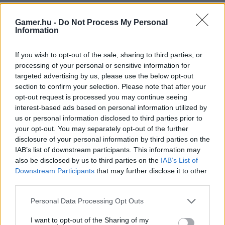
A CODMunity összesítése alapján a mostani változtatások főleg a
Gamer.hu -
Do Not Process My Personal
sebzésre, hatótávra, kezelhetőségre és visszarúgásra mentek rá.
Information
Magyarul pont azokra a részekre, amelyek eldöntik, hogy egy fegyver
csak papíron jó, vagy tényleg használható-e rankedben, Resurgence-
If you wish to opt-out of the sale, sharing to third parties, or
ben, esetleg a nagyobb pályás Warzone meccseken. A Monolithic
processing of your personal or sensitive information for
Suppressor, vagyis a Mono külön kiemelt szerepet kapott, több
targeted advertising by us, please use the below opt-out
fegyvernél is ezzel együtt jött a nerf.
section to confirm your selection. Please note that after your
opt-out request is processed you may continue seeing
Ismét rengeteg Warzone
interest-based ads based on personal information utilized by
us or personal information disclosed to third parties prior to
fegyveren változtattak a fejlesztők
your opt-out. You may separately opt-out of the further
disclosure of your personal information by third parties on the
IAB’s list of downstream participants. This information may
also be disclosed by us to third parties on the
IAB’s List of
🚨‼️ PATCH NOTE – SEASON 4 – NERFS AND BUFFS!
Downstream Participants
that may further disclose it to other
third parties.
🟢 MPC-25
🟢 REV-46
Please note that this website/app uses one or more Google
Personal Data Processing Opt Outs
services and may gather and store information including but
🟢 AK-27
not limited to your visit or usage behaviour. You may click to
I want to opt-out of the Sharing of my
🟢 DS20 Mirage