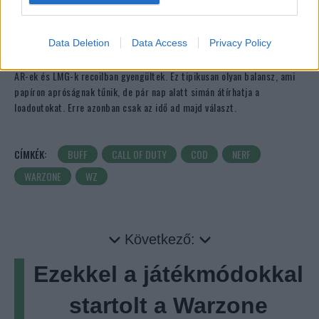
MK35 ISR Mono:
range nerf
Data Deletion
Data Access
Privacy Policy
A BO7-es fegyvercsaládnál viszont érdekesebb a helyzet: az AR-ek,
SMG-k és LMG-k Suppressor mellett range buffot kaptak, miközben az
AR-ek és LMG-k recoilban gyengültek. Ez tipikusan olyan balansz, ami
papíron apróságnak tűnik, de pár nap alatt simán átírhatja a
loadoutokat. Erre azonban csak az idő ad majd választ.
CÍMKÉK:
BUFF
CALL OF DUTY
COD
NERF
WARZONE
WZ
Következő:
Ezekkel a játékmódokkal
startolt a Warzone