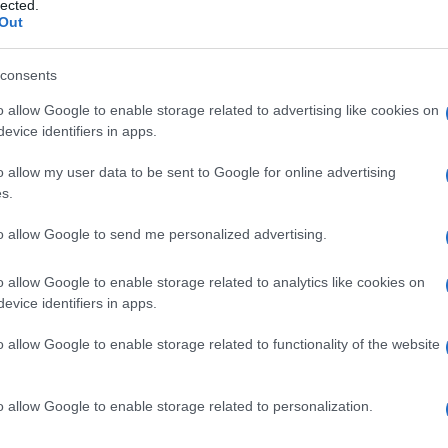
lected.
 is kimaradhatnak a buliból
Out
szerint az AMD jelenleg nem tervezi az FSR 4.1 elhozását az R
consents
t a Ryzen AI 300 és Ryzen AI 400 processzorokban található R
o allow Google to enable storage related to advertising like cookies on
evice identifiers in apps.
o allow my user data to be sent to Google for online advertising
s.
to allow Google to send me personalized advertising.
o allow Google to enable storage related to analytics like cookies on
evice identifiers in apps.
o allow Google to enable storage related to functionality of the website
ekben lenne igazán hasznos a jobb felskálázás. Egy bitang erő
nkció, de egy handheldben vagy vékony notebookban konkrétan
o allow Google to enable storage related to personalization.
k szenvedés lesz. Nagyon nem mindegy, hogy 60 FPS-el vagy 30