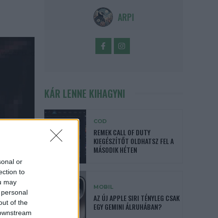
ARPI
KÁR LENNE KIHAGYNI
COD
REMEK CALL OF DUTY
KIEGÉSZÍTŐT OLDHATSZ FEL A
MÁSODIK HÉTEN
sonal or
ection to
ou may
MOBIL
 personal
AZ ÚJ APPLE SIRI TÉNYLEG CSAK
out of the
EGY GEMINI ÁLRUHÁBAN?
 downstream