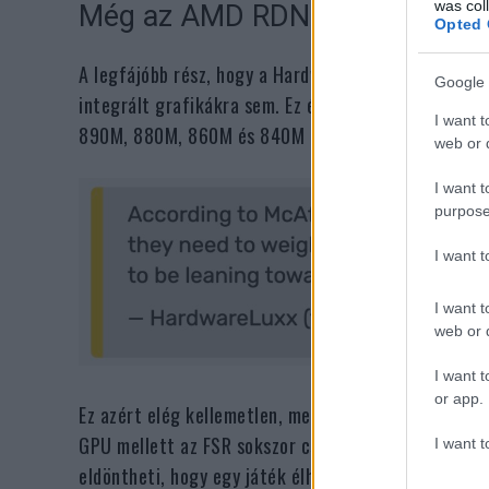
was col
Még az AMD RDNA 3.5-ös iGPU-k
Opted 
A legfájóbb rész, hogy a HardwareLuxx információi 
Google 
integrált grafikákra sem. Ez érintené többek közöt
I want t
890M, 880M, 860M és 840M megoldásokat is.
web or d
I want t
purpose
I want 
I want t
web or d
I want t
or app.
Ez azért elég kellemetlen, mert pont ezekben a gép
GPU mellett az FSR sokszor csak extra kényelmi fu
I want t
eldöntheti, hogy egy játék élhetően fut-e vagy csa