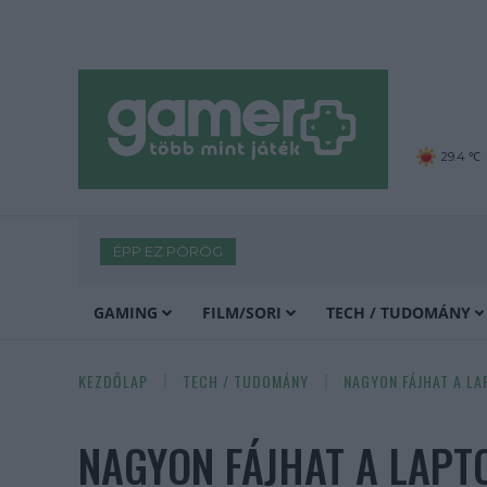
29.4 ℃
ÉPP EZ PÖRÖG
GAMING
FILM/SORI
TECH / TUDOMÁNY
KEZDŐLAP
TECH / TUDOMÁNY
NAGYON FÁJHAT A LA
NAGYON FÁJHAT A LAP